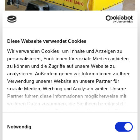
Diese Webseite verwendet Cookies
Wir verwenden Cookies, um Inhalte und Anzeigen zu
personalisieren, Funktionen für soziale Medien anbieten
zu können und die Zugriffe auf unsere Website zu
10.01.2024
analysieren. Außerdem geben wir Informationen zu Ihrer
Planenanhänger 1300kg mit Reserverad
Verwendung unserer Website an unsere Partner für
soziale Medien, Werbung und Analysen weiter. Unsere
Ladefläche 3,5 m x1,5 m
Partner führen diese Informationen möglicherweise mit
Anhängerdetails:
weiteren Daten zusammen, die Sie ihnen bereitgestellt
haben oder die sie im Rahmen Ihrer Nutzung der Dienste
Ladelänge 3,5 m
gesammelt haben.
Ladebreite 1,5 m
Einwilligungsauswahl
Notwendig
Planeninnenmaß: 1,6 m (Höhe )
Hersteller/Typ: Rydwan max. 80km/h