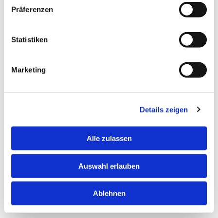
Zulässiges Gesamtgewicht: 1300 kg
Präferenzen
Leergewicht 430 kg
Max. Zuladung : 870 kg
Statistiken
Preise
:
Es wird unterschieden in folgende Kategorien:
Marketing
Preis für einen Tag: 45,00 € pro Tag
Wochenendtarif (Fr- Mo): 115,00 Euro pauschal
Wochentarif (Mo-Mo): 215,00 Euro pauschal
Details zeigen
Monatstarif: 799,00 Euro pauschal
Alle zulassen
Auswahl erlauben
Ablehnen
0